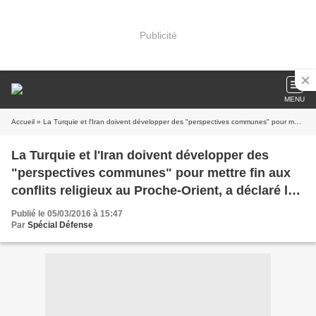
Publicité
MENU
Accueil
» La Turquie et l'Iran doivent développer des "perspectives communes" pour mettre fin aux conflits religieux au Proche-Orient, a déclaré le Premier ministre turc Ahmet Davutoglu samedi lors d'une visite à Téhéran
La Turquie et l'Iran doivent développer des
"perspectives communes" pour mettre fin aux
conflits religieux au Proche-Orient, a déclaré le
Premier ministre turc Ahmet Davutoglu samedi
Publié le 05/03/2016 à 15:47
lors d'une visite à Téhéran
Par
Spécial Défense