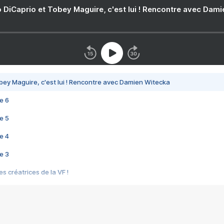
 DiCaprio et Tobey Maguire, c'est lui ! Rencontre avec Dam
bey Maguire, c'est lui ! Rencontre avec Damien Witecka
e 6
e 5
e 4
e 3
s créatrices de la VF !
e 2
e 1