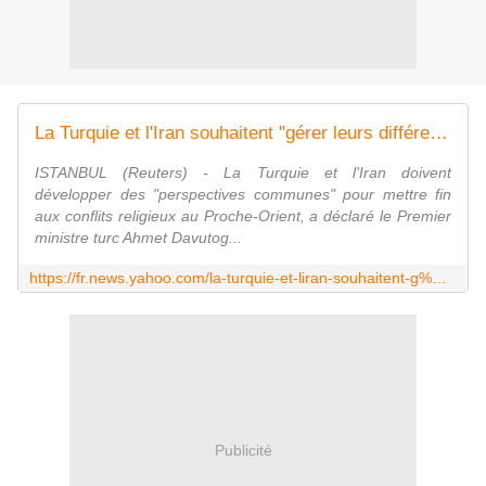
La Turquie et l'Iran souhaitent "gérer leurs différences"
ISTANBUL (Reuters) - La Turquie et l'Iran doivent
développer des "perspectives communes" pour mettre fin
aux conflits religieux au Proche-Orient, a déclaré le Premier
ministre turc Ahmet Davutog...
https://fr.news.yahoo.com/la-turquie-et-liran-souhaitent-g%C3%A9rer-leurs-diff%C3%A9rences-112613373.html
Publicité