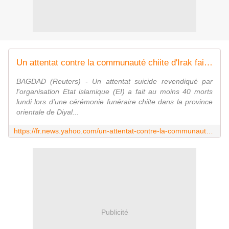
Un attentat contre la communauté chiite d'Irak fait 40 morts
BAGDAD (Reuters) - Un attentat suicide revendiqué par
l'organisation Etat islamique (EI) a fait au moins 40 morts
lundi lors d'une cérémonie funéraire chiite dans la province
orientale de Diyal...
https://fr.news.yahoo.com/un-attentat-contre-la-communaut%C3%A9-chiite-dirak-fait-154009703.html
Publicité