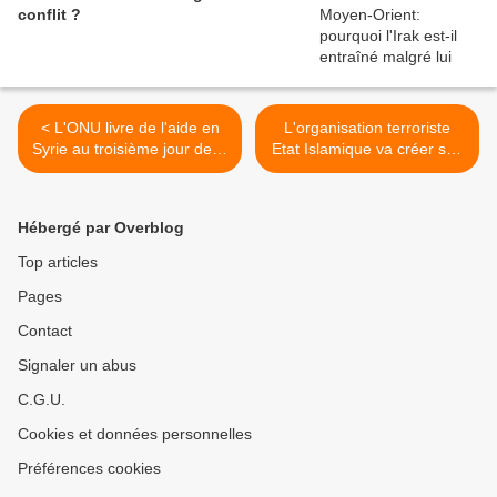
conflit ?
< L'ONU livre de l'aide en
L'organisation terroriste
Syrie au troisième jour de la
Etat Islamique va créer son
trêve
premier bataillon 100 %
féminin, rapporte la chaîne
télévisée Al Arabiya. Il sera
Hébergé par Overblog
commandé par une femme
>
Top articles
Pages
Contact
Signaler un abus
C.G.U.
Cookies et données personnelles
Préférences cookies