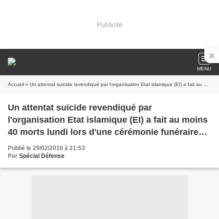
Publicité
MENU
Accueil
» Un attentat suicide revendiqué par l'organisation Etat islamique (EI) a fait au moins 40 morts lundi lors d'une cérémonie funéraire chiite dans la province orientale de Diyala. Un kamikaze a précipité lundi son véhicule chargé d'explosifs sur un point de contrôle à Abou Ghraib, dans la banlieue-ouest de Bagdad, tuant huit membres des forces de sécurité et blessant 17 autres
Un attentat suicide revendiqué par
l'organisation Etat islamique (EI) a fait au moins
40 morts lundi lors d'une cérémonie funéraire
chiite dans la province orientale de Diyala. Un
Publié le 29/02/2016 à 21:53
kamikaze a précipité lundi son véhicule chargé
Par
Spécial Défense
d'explosifs sur un point de contrôle à Abou
Ghraib, dans la banlieue-ouest de Bagdad, tuant
huit membres des forces de sécurité et blessant
17 autres