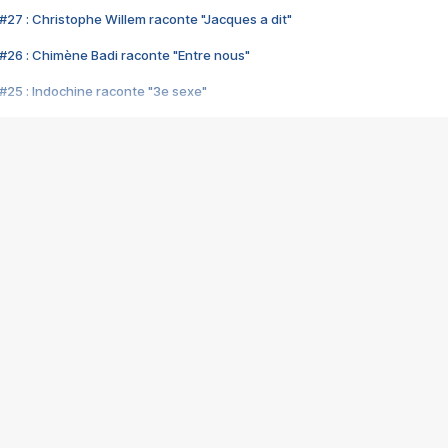
#27 : Christophe Willem raconte "Jacques a dit"
#26 : Chimène Badi raconte "Entre nous"
#25 : Indochine raconte "3e sexe"
#24 : Zaho raconte "C'est chelou"
#23 : Patrick Bruel raconte "Au café des délices"
#22 : Kyo raconte "Le chemin"
#21 : Nolwenn Leroy raconte "Cassé"
#20 : Patrick Hernandez raconte "Born to be alive"
#19 : Lorie raconte "Près de moi"
#18 : Michael Jones raconte "A nos actes manqués" (avec Jean-Jacque
#17 : Khaled raconte "Aïcha"
#16 : Corneille raconte "Parce qu'on vient de loin"