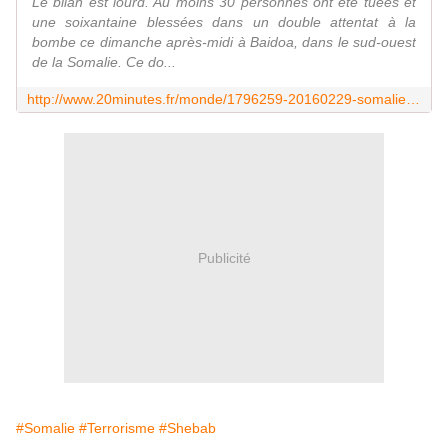
Le bilan est lourd. Au moins 30 personnes ont été tuées et
une soixantaine blessées dans un double attentat à la
bombe ce dimanche après-midi à Baidoa, dans le sud-ouest
de la Somalie. Ce do...
http://www.20minutes.fr/monde/1796259-20160229-somalie-moins-30-morts-attentat-revendique-shebab
Publicité
#Somalie
#Terrorisme
#Shebab