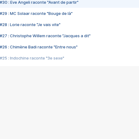
#30 : Eve Angeli raconte "Avant de partir"
#29 : MC Solaar raconte "Bouge de là"
28 : Lorie raconte "Je vais vite"
#27 : Christophe Willem raconte "Jacques a dit"
#26 : Chimène Badi raconte "Entre nous"
#25 : Indochine raconte "3e sexe"
#24 : Zaho raconte "C'est chelou"
#23 : Patrick Bruel raconte "Au café des délices"
#22 : Kyo raconte "Le chemin"
#21 : Nolwenn Leroy raconte "Cassé"
#20 : Patrick Hernandez raconte "Born to be alive"
#19 : Lorie raconte "Près de moi"
#18 : Michael Jones raconte "A nos actes manqués" (avec Jean-Jacque