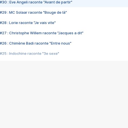
#30 : Eve Angeli raconte "Avant de partir"
#29 : MC Solaar raconte "Bouge de là"
28 : Lorie raconte "Je vais vite"
#27 : Christophe Willem raconte "Jacques a dit"
#26 : Chimène Badi raconte "Entre nous"
#25 : Indochine raconte "3e sexe"
#24 : Zaho raconte "C'est chelou"
#23 : Patrick Bruel raconte "Au café des délices"
#22 : Kyo raconte "Le chemin"
#21 : Nolwenn Leroy raconte "Cassé"
#20 : Patrick Hernandez raconte "Born to be alive"
#19 : Lorie raconte "Près de moi"
#18 : Michael Jones raconte "A nos actes manqués" (avec Jean-Jacque