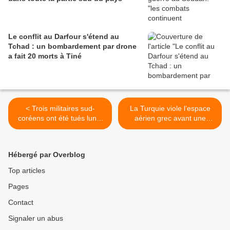
Le conflit au Darfour s'étend au
Tchad : un bombardement par drone
a fait 20 morts à Tiné
< Trois militaires sud-
La Turquie viole l’espace
coréens ont été tués lundi
aérien grec avant une
dans le crash de leur
opération de l’Otan >
hélicoptère UH-1H
Hébergé par Overblog
Top articles
Pages
Contact
Signaler un abus