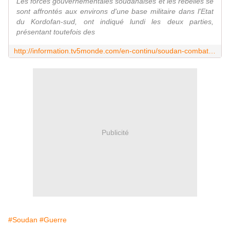
Les forces gouvernementales soudanaises et les rebelles se
sont affrontés aux environs d'une base militaire dans l'Etat
du Kordofan-sud, ont indiqué lundi les deux parties,
présentant toutefois des
http://information.tv5monde.com/en-continu/soudan-combats-entre-rebelles-et-forces-gouvernementales-dans-le-kordofan-sud-88859
Publicité
#Soudan
#Guerre