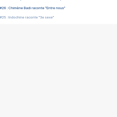
#26 : Chimène Badi raconte "Entre nous"
#25 : Indochine raconte "3e sexe"
#24 : Zaho raconte "C'est chelou"
#23 : Patrick Bruel raconte "Au café des délices"
#22 : Kyo raconte "Le chemin"
#21 : Nolwenn Leroy raconte "Cassé"
#20 : Patrick Hernandez raconte "Born to be alive"
#19 : Lorie raconte "Près de moi"
#18 : Michael Jones raconte "A nos actes manqués" (avec Jean-Jacque
#17 : Khaled raconte "Aïcha"
#16 : Corneille raconte "Parce qu'on vient de loin"
#15 : Indochine raconte "L'aventurier"