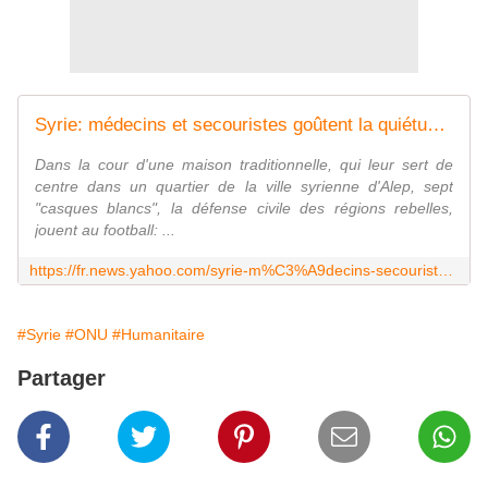
Syrie: médecins et secouristes goûtent la quiétude de la trêve
Dans la cour d'une maison traditionnelle, qui leur sert de
centre dans un quartier de la ville syrienne d'Alep, sept
"casques blancs", la défense civile des régions rebelles,
jouent au football: ...
https://fr.news.yahoo.com/syrie-m%C3%A9decins-secouristes-go%C3%BBtent-qui%C3%A9tude-tr%C3%AAve-155312163.html
#Syrie
#ONU
#Humanitaire
Partager