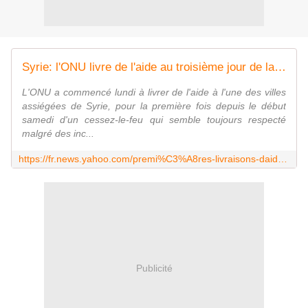
Syrie: l'ONU livre de l'aide au troisième jour de la trêve
L'ONU a commencé lundi à livrer de l'aide à l'une des villes
assiégées de Syrie, pour la première fois depuis le début
samedi d'un cessez-le-feu qui semble toujours respecté
malgré des inc...
https://fr.news.yahoo.com/premi%C3%A8res-livraisons-daide-syrie-depuis-d%C3%A9but-tr%C3%AAve-133937400.html
Publicité