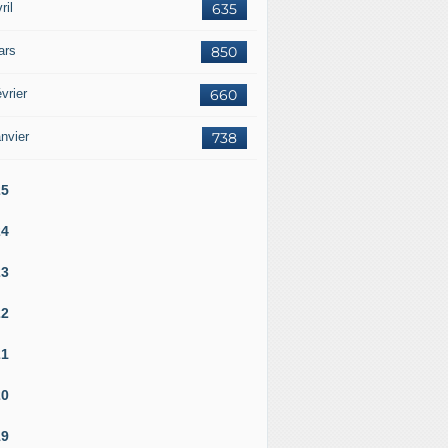
ril
635
ars
850
vrier
660
nvier
738
25
24
23
22
21
20
19