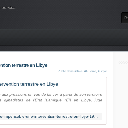
s armées.
ntion terrestre en Libye
Publié dans
#Italie
,
#Guerre
,
#Libye
ervention terrestre en Libye
e aux pressions en vue de lancer à partir de son territoire
 djihadistes de l'Etat islamique (EI) en Libye, juge
https://fr.news.yahoo.com/litalie-juge-impensable-une-intervention-terrestre-en-libye-193908289--finance.html