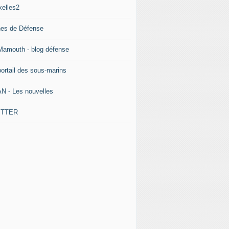
xelles2
nes de Défense
Mamouth - blog défense
portail des sous-marins
N - Les nouvelles
ITTER