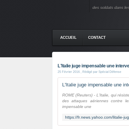
des soldats dans le
ACCUEIL
CONTACT
L'Italie juge impensable une interve
25 Février 2016
, Rédigé par Spécial Défense
L'Italie juge impensable une int
ROME (Reuters) - L'Italie, qui résist
des attaques aériennes contre les
impensable une