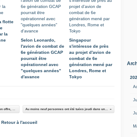
a flotte
se
r la
nne
Selon Leonardo,
Singapour
l'avion de combat de
s'intéresse de près
6e génération GCAP
au projet d'avion de
pourrait être
combat de 6e
Arch
opérationnel avec
génération mené par
"quelques années"
Londres, Rome et
d'avance
Tokyo
20
A
Ju
Programme T-X : Lockheed Martin officialise son offre, un T-50A modernisé, développé en partenariat avec Korean Aerospace Industries (KAI)
Au moins neuf personnes ont été tuées jeudi dans un double attentat suicide contre un lieu de culte chiite dans le nord-ouest de Bagdad
Ju
Retour à l'accueil
M