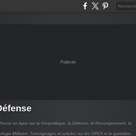
Publicité
Défense
Presse en ligne sur la Géopolitique, la Défense, le Renseignement, la
ologie Militaire. Témoignages et articles sur les OPEX et le quotidien