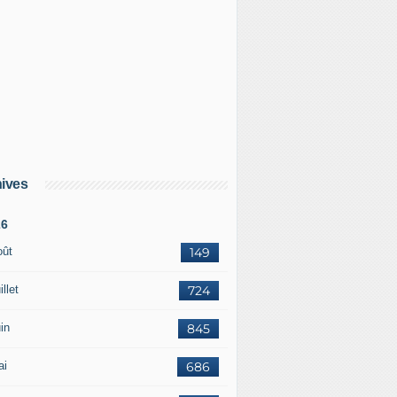
ives
26
oût
149
illet
724
in
845
ai
686