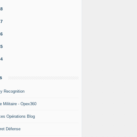
18
17
16
15
14
s
y Recognition
e Militaire - Opex360
ces Opérations Blog
ret Défense