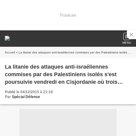
Publicité
MENU
Accueil
» La litanie des attaques anti-israéliennes commises par des Palestiniens isolés s'est poursuivie vendredi en Cisjordanie où trois nouveaux attentats ont fait quatre blessés israéliens avant que leurs assaillants ne soient abattus
La litanie des attaques anti-israéliennes
commises par des Palestiniens isolés s'est
poursuivie vendredi en Cisjordanie où trois
nouveaux attentats ont fait quatre blessés
Publié le 04/12/2015 à 21:18
israéliens avant que leurs assaillants ne soient
Par
Spécial Défense
abattus