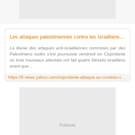
Les attaques palestiniennes contre les Israéliens continuent sans désemparer
La litanie des attaques anti-israéliennes commises par des
Palestiniens isolés s'est poursuivie vendredi en Cisjordanie
où trois nouveaux attentats ont fait quatre blessés israéliens
avant que...
https://fr.news.yahoo.com/cisjordanie-attaque-au-couteau-contre-isra%C3%A9lien-lassaillant-palestinien-123446150.html
Publicité