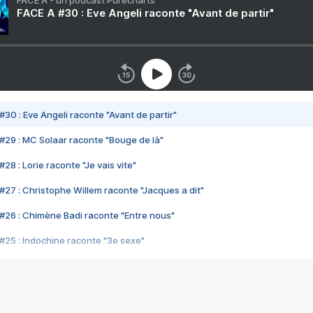
FACE A - un podcast Purecharts
FACE A #30 : Eve Angeli raconte "Avant de partir"
#30 : Eve Angeli raconte "Avant de partir"
#29 : MC Solaar raconte "Bouge de là"
28 : Lorie raconte "Je vais vite"
#27 : Christophe Willem raconte "Jacques a dit"
#26 : Chimène Badi raconte "Entre nous"
#25 : Indochine raconte "3e sexe"
#24 : Zaho raconte "C'est chelou"
#23 : Patrick Bruel raconte "Au café des délices"