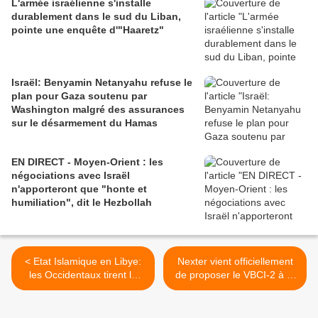
L'armée israélienne s'installe
durablement dans le sud du Liban,
pointe une enquête d'"Haaretz"
Israël: Benyamin Netanyahu refuse le
plan pour Gaza soutenu par
Washington malgré des assurances
sur le désarmement du Hamas
EN DIRECT - Moyen-Orient : les
négociations avec Israël
n'apporteront que "honte et
humiliation", dit le Hezbollah
< Etat Islamique en Libye:
Nexter vient officiellement
les Occidentaux tirent la
de proposer le VBCI-2 à la
sonnette d'alarme
Lituanie. Le petit pays
baltique est en effet sur le
point de choisir un nouveau