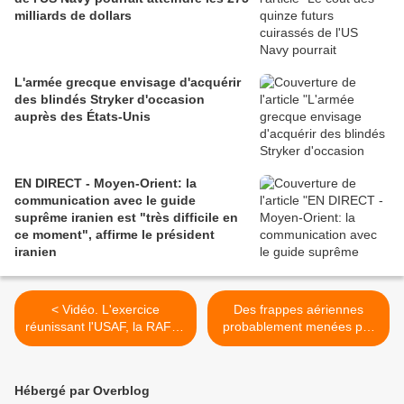
milliards de dollars
L'armée grecque envisage d'acquérir
des blindés Stryker d'occasion
auprès des États-Unis
EN DIRECT - Moyen-Orient: la
communication avec le guide
suprême iranien est "très difficile en
ce moment", affirme le président
iranien
< Vidéo. L'exercice
Des frappes aériennes
réunissant l'USAF, la RAF et
probablement menées par
l'armée de l'air a pris fin le
des avions russes ont tué
18 décembre 2015 sur la
des dizaines de civils
Joint Base de Langley
dimanche dans le centre
Hébergé par Overblog
d'Idlib, une ville contrôlée