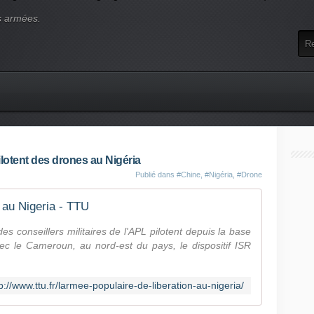
s armées.
pilotent des drones au Nigéria
Publié dans
#Chine
,
#Nigéria
,
#Drone
 au Nigeria - TTU
 conseillers militaires de l'APL pilotent depuis la base
avec le Cameroun, au nord-est du pays, le dispositif ISR
p://www.ttu.fr/larmee-populaire-de-liberation-au-nigeria/