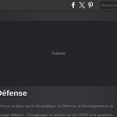
Publicité
Défense
Presse en ligne sur la Géopolitique, la Défense, le Renseignement, la
ologie Militaire. Témoignages et articles sur les OPEX et le quotidien