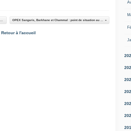
Av
M
Le Hezbollah confirme une trêve dans trois localités syriennes
OPEX Sangaris, Barkhane et Chammal : point de situation au 24 septembre 2015
Fé
Retour à l'accueil
Ja
20
20
20
20
20
20
20