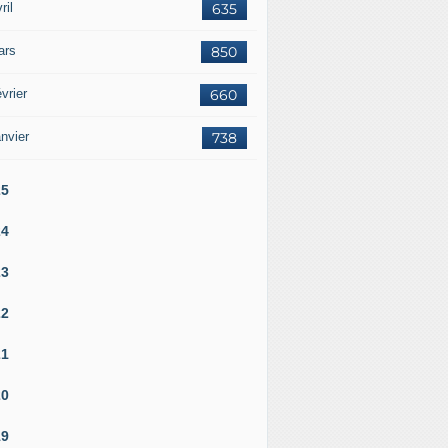
ril
635
ars
850
vrier
660
nvier
738
25
24
23
22
21
20
19