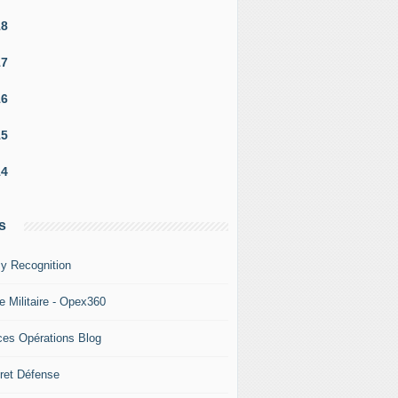
18
17
16
15
14
s
y Recognition
e Militaire - Opex360
ces Opérations Blog
ret Défense