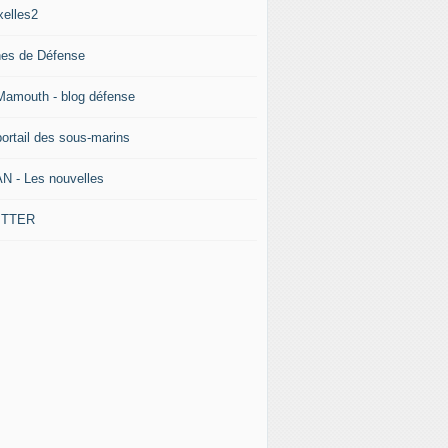
xelles2
nes de Défense
Mamouth - blog défense
portail des sous-marins
N - Les nouvelles
ITTER