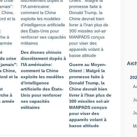
nt
Des drones chinois
de crise
discrètement dopés à
Arch
 jamais":
l'IA américaine:
Guerre au Moyen-
a Chine,
comment la Chine
Orient : Malgré la
ord et la
exploite les modèles
promesse faite à
20
d'intelligence
Donald Trump, la
A
nt
artificielle des États-
Chine devrait bien
rche à
Unis pour renforcer
livrer à l'Iran plus de
Ju
n armée
ses capacités
300 missiles sol-air
militaires
MANPADS conçus
Ju
pour viser des
appareils volant à
basse altitude
M