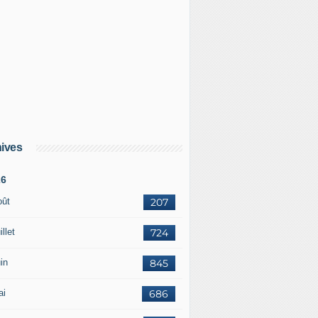
ives
26
oût
207
illet
724
in
845
ai
686