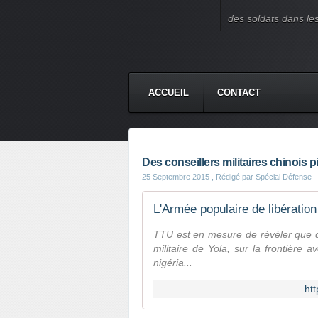
des soldats dans le
ACCUEIL
CONTACT
Des conseillers militaires chinois 
25 Septembre 2015
, Rédigé par Spécial Défense
L'Armée populaire de libération
TTU est en mesure de révéler que des
militaire de Yola, sur la frontière 
nigéria...
htt