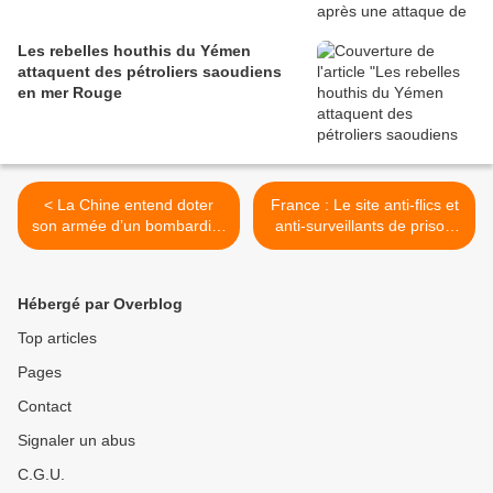
Les rebelles houthis du Yémen
attaquent des pétroliers saoudiens
en mer Rouge
< La Chine entend doter
France : Le site anti-flics et
son armée d’un bombardier
anti-surveillants de prison
stratégique à long rayon
est toujours en ligne >
d’action, capable
notamment de mener des
Hébergé par Overblog
missions dans le Pacifique
Top articles
Pages
Contact
Signaler un abus
C.G.U.