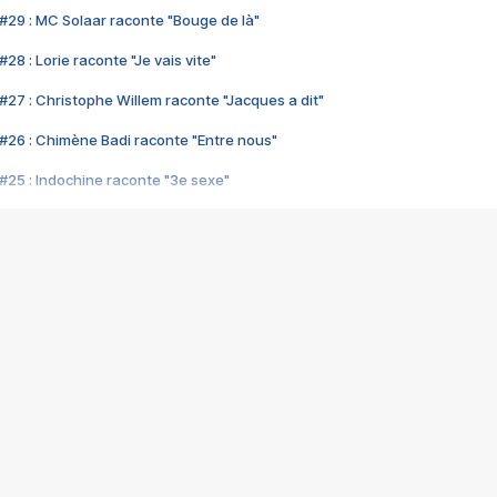
#29 : MC Solaar raconte "Bouge de là"
28 : Lorie raconte "Je vais vite"
#27 : Christophe Willem raconte "Jacques a dit"
#26 : Chimène Badi raconte "Entre nous"
#25 : Indochine raconte "3e sexe"
#24 : Zaho raconte "C'est chelou"
#23 : Patrick Bruel raconte "Au café des délices"
#22 : Kyo raconte "Le chemin"
#21 : Nolwenn Leroy raconte "Cassé"
#20 : Patrick Hernandez raconte "Born to be alive"
#19 : Lorie raconte "Près de moi"
#18 : Michael Jones raconte "A nos actes manqués" (avec Jean-Jacque