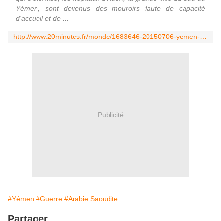
Yémen, sont devenus des mouroirs faute de capacité
d'accueil et de ...
http://www.20minutes.fr/monde/1683646-20150706-yemen-a-aden-hopitaux-debordes-transforment-mouroirs
Publicité
#Yémen
#Guerre
#Arabie Saoudite
Partager