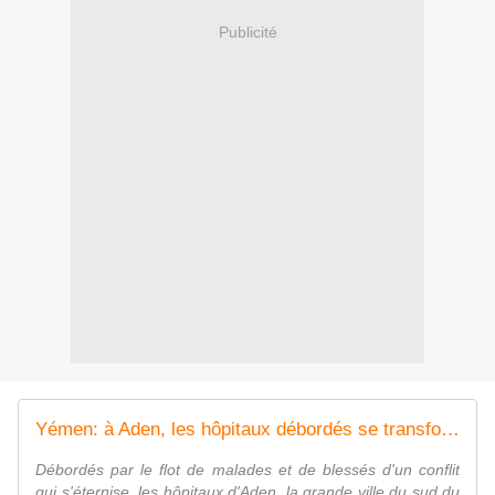
Publicité
Yémen: à Aden, les hôpitaux débordés se transforment en mouroirs
Débordés par le flot de malades et de blessés d'un conflit
qui s'éternise, les hôpitaux d'Aden, la grande ville du sud du