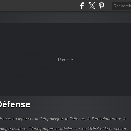
Publicité
Défense
Presse en ligne sur la Géopolitique, la Défense, le Renseignement, la
ologie Militaire. Témoignages et articles sur les OPEX et le quotidien