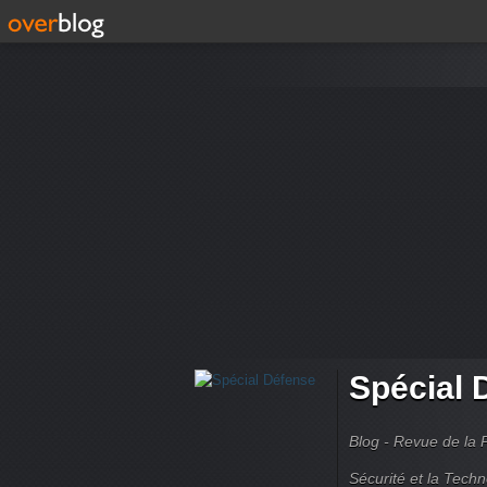
Spécial 
Blog - Revue de la 
Sécurité et la Techn