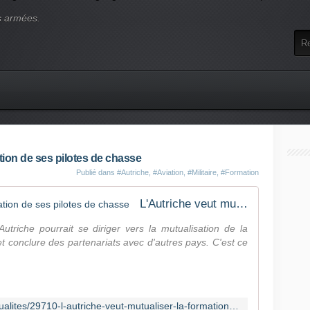
s armées.
tion de ses pilotes de chasse
Publié dans
#Autriche
,
#Aviation
,
#Militaire
,
#Formation
L'Autriche veut mutualiser la formation de ses pilotes de chasse
'Autriche pourrait se diriger vers la mutualisation de la
t conclure des partenariats avec d'autres pays. C'est ce
http://www.journal-aviation.com/actualites/29710-l-autriche-veut-mutualiser-la-formation-de-ses-pilotes-de-chasse