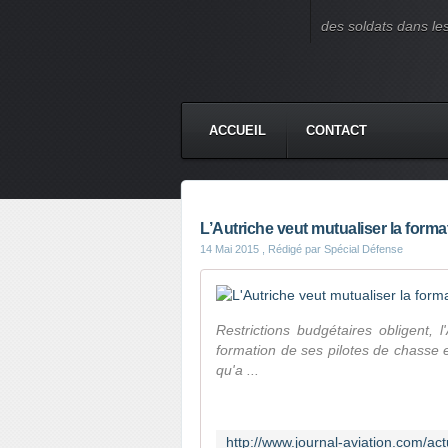
des soldats dans le
ACCUEIL
CONTACT
L’Autriche veut mutualiser la forma
14 Mai 2015
, Rédigé par Spécial Défense
Restrictions budgétaires obligent, l
formation de ses pilotes de chasse e
qu'a ...