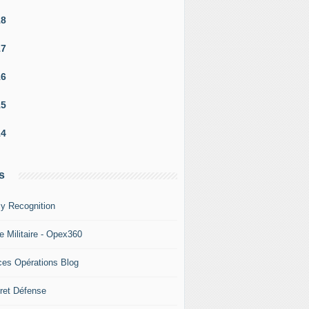
18
17
16
15
14
s
y Recognition
e Militaire - Opex360
ces Opérations Blog
ret Défense