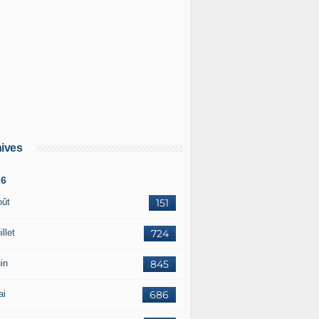
ives
26
oût
151
illet
724
in
845
ai
686