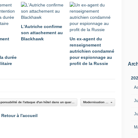
L'Autriche confirme
son attachement au
ment
Blackhawk
Un ex-agent du
renseignement
autrichien condamné
la durée
pour espionnage au
litaire
profit de la Russie
Arch
20
A
Ju
Les taliban afghans ont revendiqué jeudi la responsabilité de l'attaque d'un hôtel dans un quartier résidentiel de Kaboul qui a coûté la vie à 11 personnes, dont deux ressortissants indiens et un Américain
Modernisation des F-16 singapouriens
Ju
Retour à l'accueil
M