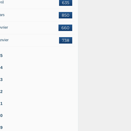
ril
635
ars
850
vrier
660
nvier
738
25
24
23
22
21
20
19