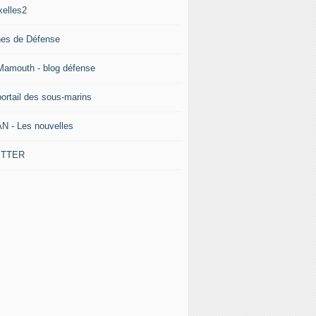
xelles2
nes de Défense
Mamouth - blog défense
portail des sous-marins
N - Les nouvelles
ITTER