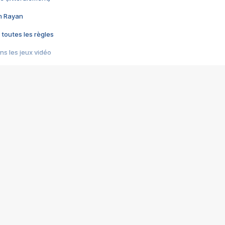
im Rayan
 toutes les règles
s les jeux vidéo
us choquant de Rockstar ? - Le scandale BULLY
e plus moche de Steam
du RÊVE tourne au CAUCHEMAR
pendant 8 heures
it… à tort
umiliés par un jeu vidéo
ire - Final Fantasy 8
ti un empire - Age of Empires
story DOFUS