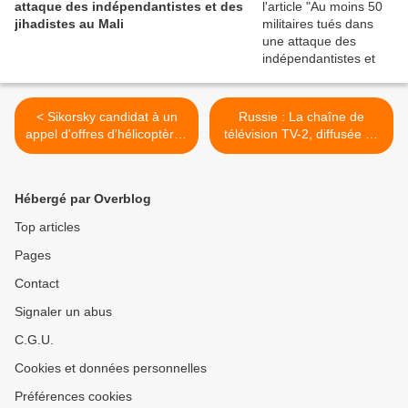
attaque des indépendantistes et des
jihadistes au Mali
< Sikorsky candidat à un
Russie : La chaîne de
appel d'offres d'hélicoptères
télévision TV-2, diffusée en
en Pologne
Sibérie, devrait cesser
d'émettre à partir du 1er
janvier sur décision des
Hébergé par Overblog
autorités, a annoncé lundi
29 décembre son rédacteur
Top articles
en chef, Victor Mouchnik.
Pages
Ce dernier dénonce des
pressions du pouvoir contre
Contact
son média. >
Signaler un abus
C.G.U.
Cookies et données personnelles
Préférences cookies